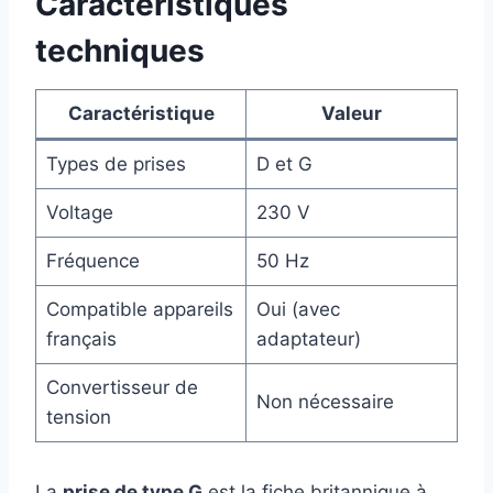
Caractéristiques
techniques
Caractéristique
Valeur
Types de prises
D et G
Voltage
230 V
Fréquence
50 Hz
Compatible appareils
Oui (avec
français
adaptateur)
Convertisseur de
Non nécessaire
tension
La
prise de type G
est la fiche britannique à