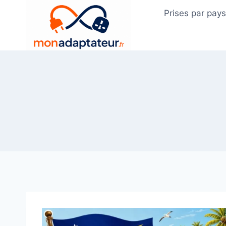
Skip
Prises par pay
to
content